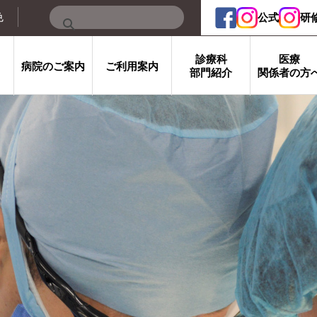
色
公式
研
診療科
医療
病院のご案内
ご利用案内
部門紹介
関係者の方
研修会・講演会
病院見学案内
よくある質問
について
院について
外科
受診のご案内
赤十字病院の歴史・使命
呼吸器外科
消化器外科
入院のご
図書室ご利用
匿名加工情報に関する公表
セカンドオピニオン
日本医療機能評価機構認定
乳腺・内分泌外科
脳神経外科
お見舞い
出前講座（医療従事者向け）
専門外来・看護外来
診療統計・年報
整形外科
形成外科
各種診断
高知県がん診療連携推進病院
心臓血管外科
患者支援
災害救護
部門
看護部
検査部