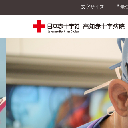
文字サイズ
背景
初期研修・専門研修
募集案内一覧
患者支援センター
内科
外来
当
血液内科
当院をご利用の皆さまへ
病院紹介
糖尿病・腎臓内科
開放型病院
当院のプライバシーポリシー
循環器内科
外来担当医表
施設・設備紹介
呼吸器内科
入札情報
消化器内科
クリニカルパス
交通アクセス
内科
脳神経内科
健康管理センター（人間ドック）
治験および臨床研究のご案内
クローズアップ
救命救急センター
健診部