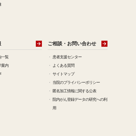
棟
26年度 いきいき健康教室のお知らせ
誌「こうちクロスVol.93」を掲載しました
報
ご相談・お問い合わせ
サロン「とさみずき」令和8年4月開催のお知らせ
内一覧
患者支援センター
026年度「ミニ講座」一覧」を掲載しました
学案内
よくある質問
声
サイトマップ
 外来診療終了のお知らせ
当院のプライバシーポリシー
匿名加工情報に関する公表
院内がん登録データの研究への利
サロン「とさみずき」令和8年3月開催のお知らせ
用
赤おてがる脳ドック」をはじめました。