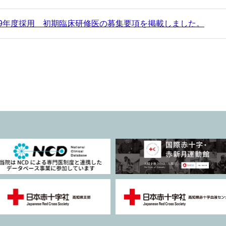
9年度採用 初期臨床研修医の募集要項を掲載しました。
腺センター」を開設します。（令和８年７月１日より）
レスリリース】 前立腺がん治療薬「プルヴィクト®」による
会について」を掲載しました
 1 日（水）よりマスクの着用はご自身でお決めいただけます。
9年度薬剤師の応募要項を掲載しました。
サロン「とさみずき」令和8年6月開催のお知らせ