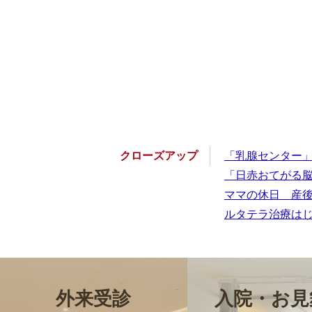
フロー
クローズアップ
「乳腺センター
「日赤おてがる
新しい脳動脈
ママの休日 産
ルタテラ治療は
外来受診
入院・お見