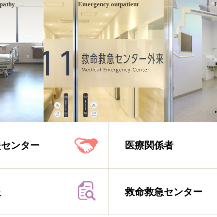
mpathy
Emergency outpatient
援センター
医療関係者
報
救命救急センター