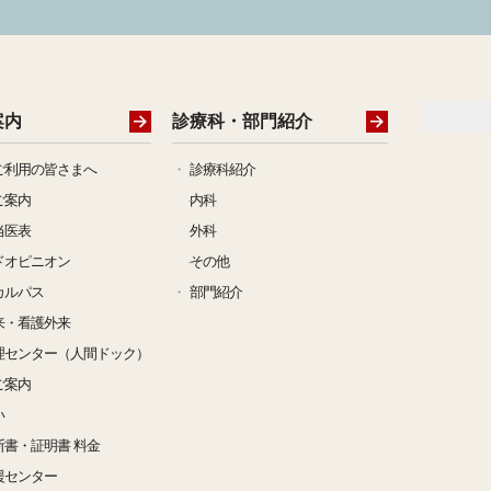
誌「こうちクロスVol.94」を掲載しました
公開講座開催（7月25日 高知市）のお知らせ
案内
診療科・部門紹介
26年度 いきいき健康教室の5月のテーマを変更しました
ご利用の皆さまへ
診療科紹介
ご案内
内科
研修センターインスタグラムをはじめました
当医表
外科
ドオピニオン
その他
サロン「とさみずき」令和8年5月開催のお知らせ
カルパス
部門紹介
来・看護外来
25年度 患者満足度調査集計結果を掲載しました
理センター（人間ドック）
ご案内
26年度 5月1日休診のお知らせ
い
断書・証明書 料金
26年度「褥瘡対策研修会」のご案内を掲載しました
。
援センター