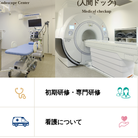
(人間ドック)
Endoscope Center
Medical checkup
初期研修・専門研修
看護について