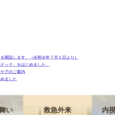
ダイバーターシステム開
」を開設します。（令和８年７月１日より）
脳ドック」をはじめました。
瘤の治療法
後ケアのご案内
じめました
舞い
救急外来
内