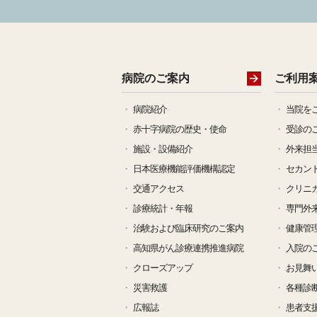
26-6-3
お知らせ
広報
26-5-20
お知らせ
医療
病院のご案内
ご利用
25-5-13
お知らせ
20
病院紹介
当院を
赤十字病院の歴史・使命
受診の
26-5-11
お知らせ
臨床
施設・設備紹介
外来担
日本医療機能評価機構認定
セカン
26-5-8
お知らせ
がん
交通アクセス
クリニ
診療統計・年報
専門外
26-4-20
お知らせ
20
治験および臨床研究のご案内
健康管
高知県がん診療連携推進病院
入院の
26-4-17
お知らせ
20
クローズアップ
お見舞
災害救護
各種診
26-4-14
研修会
20
広報誌
患者支