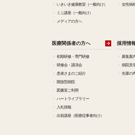
いきいき健康教室（一般向け）
女性病
25-4-7
お知らせ
20
ミニ講座（一般向け）
メディアの方へ
26-3-24
お知らせ
広報
医療関係者の方へ
採用情
26-3-23
お知らせ
がん
初期研修・専門研修
募集案
25-3-23
お知らせ
「2
研修会・講演会
病院見
患者さまのご紹介
先輩の
26-2-19
お知らせ
眼科
開放型病院
図書室ご利用
ハートライブラリー
26-2-17
お知らせ
がん
入札情報
出前講座（医療従事者向け）
26-2-5
お知らせ
「日