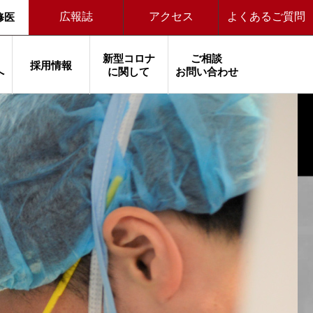
広報誌
アクセス
よくあるご質問
修医
新型コロナ
ご相談
採用情報
へ
に関して
お問い合わせ
患者さまのご紹介
先輩の声
サイトマップ
広報・講座等について
入院について
その他
案内
リウマチ科
広報誌
小児科
女性病棟
産婦人科
ハートライブラリー
院内がん登録データの研究への利用
耳鼻咽喉科
いきいき健康教室（一般向け）
眼科
放射線科
書・証明書 料金
皮膚科
ミニ講座（一般向け）
泌尿器科
麻酔科
センター
精神科
出前講座（医療従事者向け）
病理診断科
メディアの方へ
臨床工学技術課