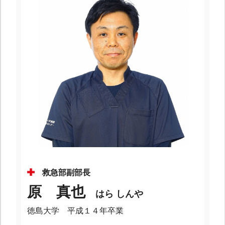
救急部副部長
原 真也
はら しんや
徳島大学 平成１４年卒業