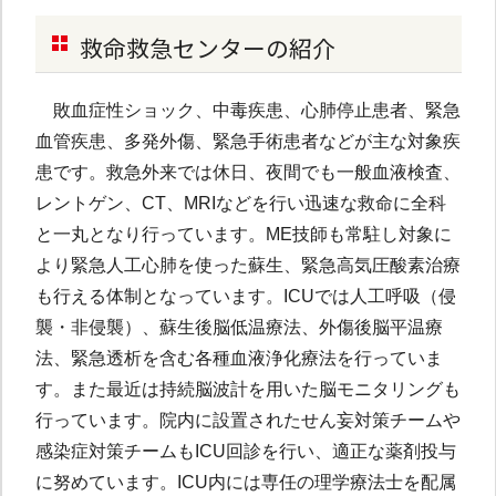
救命救急センターの紹介
敗血症性ショック、中毒疾患、心肺停止患者、緊急
血管疾患、多発外傷、緊急手術患者などが主な対象疾
患です。救急外来では休日、夜間でも一般血液検査、
レントゲン、CT、MRIなどを行い迅速な救命に全科
と一丸となり行っています。ME技師も常駐し対象に
より緊急人工心肺を使った蘇生、緊急高気圧酸素治療
も行える体制となっています。ICUでは人工呼吸（侵
襲・非侵襲）、蘇生後脳低温療法、外傷後脳平温療
法、緊急透析を含む各種血液浄化療法を行っていま
す。また最近は持続脳波計を用いた脳モニタリングも
行っています。院内に設置されたせん妄対策チームや
感染症対策チームもICU回診を行い、適正な薬剤投与
に努めています。ICU内には専任の理学療法士を配属