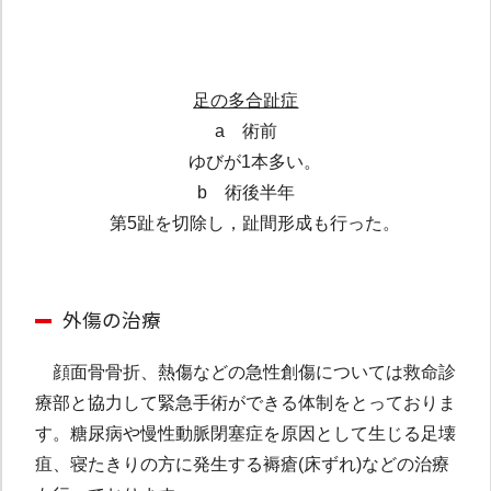
足の多合趾症
a 術前
ゆびが1本多い。
b 術後半年
第5趾を切除し，趾間形成も行った。
外傷の治療
顔面骨骨折、熱傷などの急性創傷については救命診
療部と協力して緊急手術ができる体制をとっておりま
す。糖尿病や慢性動脈閉塞症を原因として生じる足壊
疽、寝たきりの方に発生する褥瘡(床ずれ)などの治療