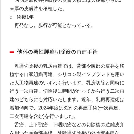
内側足底皮弁採取後の皮膚欠損には大腿部から0.3
㎜厚の皮膚片を移植した。
c 術後1年
再発なし。歩行が可能となっている。
他科の悪性腫瘍切除後の再建手術
乳癌切除後の乳房再建では、背部や腹部の皮弁を移
植する自家組織再建、シリコン製インプラントを用い
た人工物再建のいずれも行います。乳房切除と同時に
行う一次再建、切除後に時間がたってから行う二次再
建のどちらにも対応いたします。近年、乳房再建術は
増加傾向で、2024年度は32件の再建手術(一次再建、
二次再建を含む)を行いました。
舌癌、上下顎癌、下咽頭癌などの切除後の遊離皮弁
を用いた頭頸部再建、外陰癌切除後の外陰部再建な