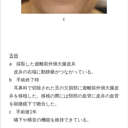
c
舌癌
a 採取した遊離前外側大腿皮弁
皮弁の右端に動静脈がつながっている。
b 手術終了時
耳鼻科で切除された舌の欠損部に遊離前外側大腿皮
弁を移植した。移植の際には頸部の血管に皮弁の血管
を顕微鏡下で吻合した。
c 手術後1年
嚥下や構音の機能を維持できている。