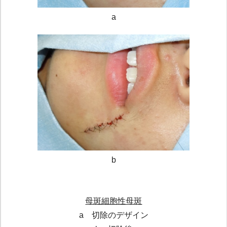
a
b
母斑細胞性母斑
a 切除のデザイン