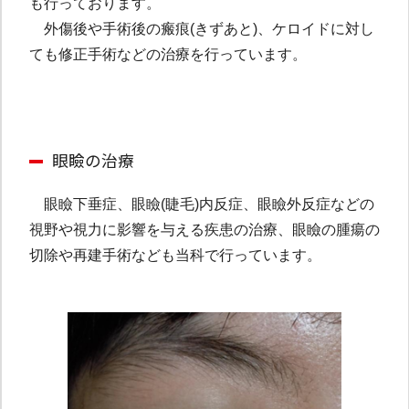
も行っております。
外傷後や手術後の瘢痕(きずあと)、ケロイドに対し
ても修正手術などの治療を行っています。
眼瞼の治療
眼瞼下垂症、眼瞼(睫毛)内反症、眼瞼外反症などの
視野や視力に影響を与える疾患の治療、眼瞼の腫瘍の
切除や再建手術なども当科で行っています。