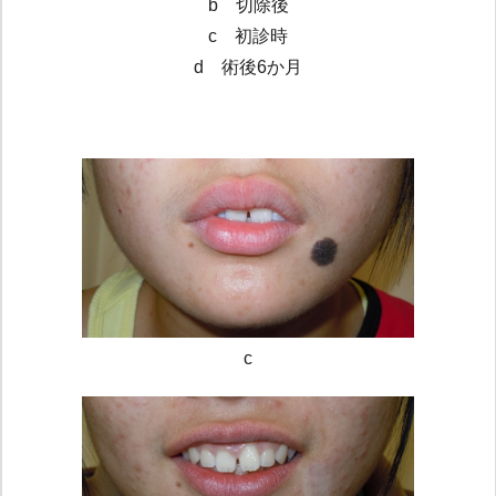
b 切除後
c 初診時
d 術後6か月
c