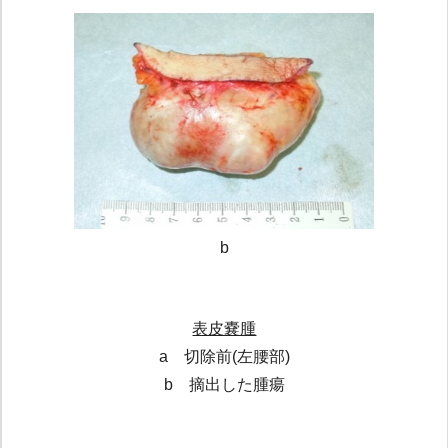
b
表皮嚢腫
a 切除前(左腰部)
b 摘出した腫瘍