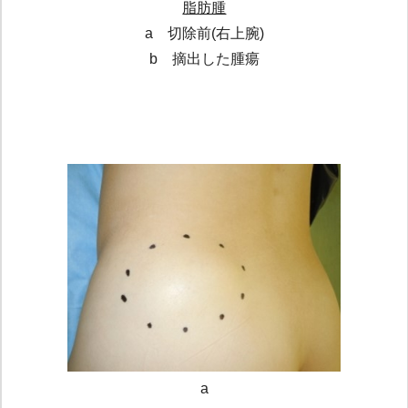
脂肪腫
a 切除前(右上腕)
b 摘出した腫瘍
a