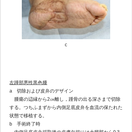
c
左踵部悪性黒色腫
a 切除および皮弁のデザイン
腫瘍の辺縁から2㎝離し，踵骨の出る深さまで切除
する。つちふまずから内側足底皮弁を血流の保たれた
状態で移植する。
b 手術終了時