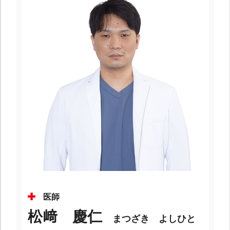
医師
松﨑 慶仁
まつざき よしひと