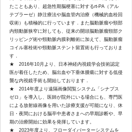
たこともあり、超急性期脳梗塞に対するrt-PA（アル
テプラーゼ）静注療法や脳血管内治療（機械的血栓回
収術）も積極的に行っています．また脳動脈瘤や頸部
内頸動脈狭窄に対しても、従来の開頭脳動脈瘤頸部ク
リッピング術や頸動脈内膜剥離術に加えて、脳動脈瘤
コイル塞栓術や頸動脈ステント留置術も行っておりま
す．
★ 2016年10月より、日本神経内視鏡学会技術認定
医が着任したため、脳出血や下垂体腫瘍に対する低侵
襲な内視鏡手術も開始しております．
★ 2014年度より遠隔画像閲覧システム「シナプス
ゼロ」を導入し、医師が院外にいる場合にも、専門医
による放射線画像を用いた診療支援が可能になり、休
日・夜間における脳卒中患者さまへの早期診断や、早
期の治療開始に効果を発揮しています。
★ 2023年度より、フローダイバーターシステムを