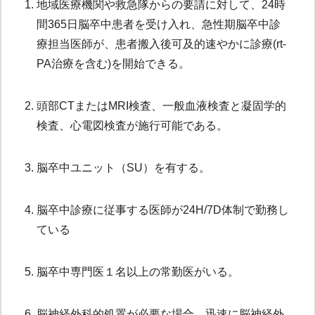
1.
地域医療機関や救急隊からの要請に対して、24時
間365日脳卒中患者を受け入れ、急性期脳卒中診
療担当医師が、患者搬入後可及的速やかに診療(rt-
PA治療を含む)を開始できる。
2.
頭部CTまたはMRI検査、一般血液検査と凝固学的
検査、心電図検査が施行可能である。
3.
脳卒中ユニット（SU）を有する。
4.
脳卒中診療に従事する医師が24H/7D体制で勤務し
ている
5.
脳卒中専門医１名以上の常勤医がいる。
6.
脳神経外科的処置が必要な場合、迅速に脳神経外