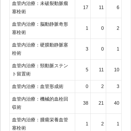
血管内治療：未破裂動脈瘤
17
11
6
塞栓術
血管内治療：脳動静脈奇形
1
0
2
塞栓術
血管内治療：硬膜動静脈塞
3
0
1
栓術
血管内治療：頸動脈ステン
5
11
10
ト留置術
血管内治療：血管形成術
0
2
3
血管内治療：機械的血栓回
38
21
40
収術
血管内治療：腫瘍栄養血管
1
2
1
塞栓術