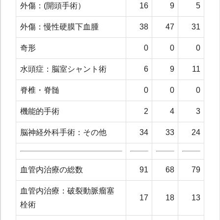
外傷：(開頭手術）
16
9
5
外傷：慢性硬膜下血腫
38
47
31
奇形
0
0
0
水頭症：脳室シャント術
6
9
11
脊椎・脊髄
0
0
0
機能的手術
2
4
3
脳神経外科手術：その他
34
33
24
血管内治療の総数
91
68
79
血管内治療：破裂動脈瘤塞
17
18
13
栓術