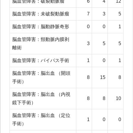
脳血管障害：破裂動脈瘤
6
4
12
脳血管障害：未破裂動脈瘤
7
3
5
脳血管障害：脳動静脈奇形
0
0
1
脳血管障害：頸動脈内膜剥
3
5
5
離術
脳血管障害：バイパス手術
1
0
1
脳血管障害：脳出血 （開頭
8
15
8
手術）
脳血管障害：脳出血 （内視
8
8
10
鏡下手術）
脳血管障害：脳出血 （定位
1
0
0
手術）